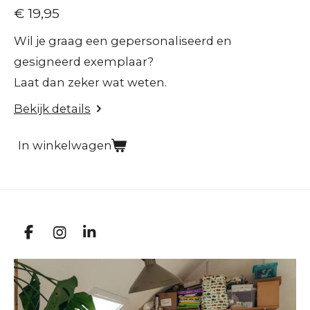
€ 19,95
Wil je graag een gepersonaliseerd en
gesigneerd exemplaar?
Laat dan zeker wat weten.
Bekijk details
In winkelwagen
F
I
L
a
n
i
c
s
n
e
t
k
b
a
e
o
g
d