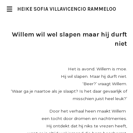
Ga
HEIKE SOFIA VILLAVICENCIO RAMMELOO
direct
naar
Willem wil wel slapen maar hij durft
de
niet
hoofdinhoud
Het is avond. Willem is moe.
Hij wil slapen. Maar hij durft niet.
‘Beer?’ vraagt Willem.
‘Waar ga je naartoe als je slaapt? Is het daar gevaarlijk of
misschien juist heel leuk?’
Door het verhaal heen maakt Willem
een tocht door dromen en nachtmerries.
Hij ontdekt dat hij niks te vrezen heeft,