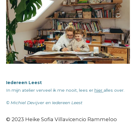
o
g
d
o
r
I
k
a
n
m
Iedereen Leest
In mijn atelier verveel ik me nooit, lees er
hier
alles over.
© Michiel Devijver en Iedereen Leest
© 2023 Heike Sofia Villavicencio Rammeloo